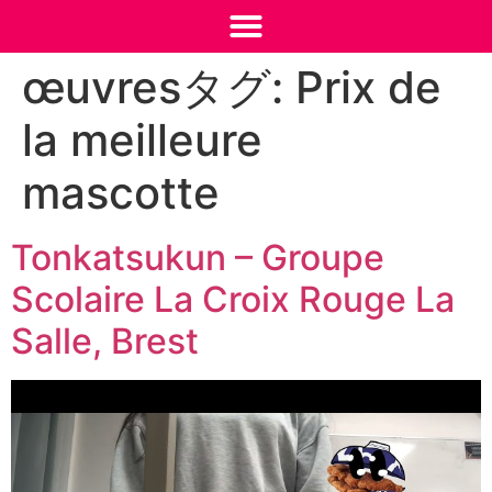
Présentation des
œuvresタグ:
Prix de
la meilleure
mascotte
Tonkatsukun – Groupe
Scolaire La Croix Rouge La
Salle, Brest