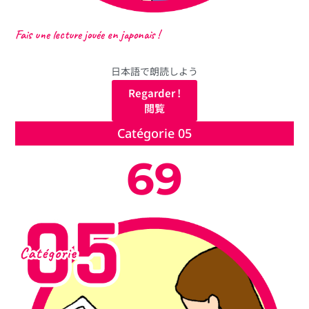
Fais une lecture jouée en japonais !
日本語で朗読しよう
Regarder !
閲覧
Catégorie 05
69