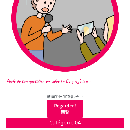
Parle de ton quotidien en vidéo ! - Ce que j’aime –
動画で日常を話そう
Regarder !
閲覧
Catégorie 04