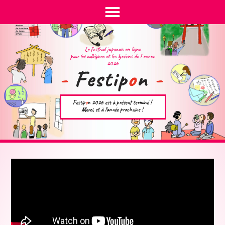
Le festival japonais en ligne
pour les collégiens et les lycéens de France
2026
Festip
o
n 2026 est à présent terminé !
Merci, et à l'année prochaine !