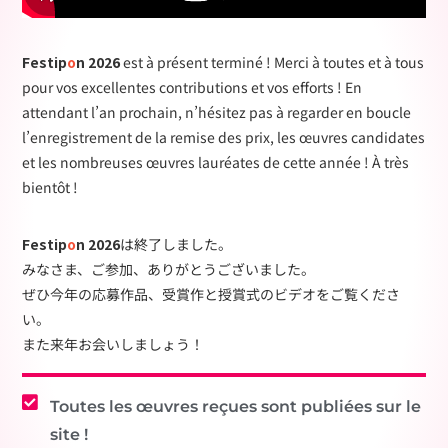
Festip
o
n 2026
est à présent terminé ! Merci à toutes et à tous
pour vos excellentes contributions et vos efforts ! En
attendant l’an prochain, n’hésitez pas à regarder en boucle
l’enregistrement de la remise des prix, les œuvres candidates
et les nombreuses œuvres lauréates de cette année ! À très
bientôt !
Festip
o
n 2026
は終了しました。
みなさま、ご参加、ありがとうございました。
ぜひ今年の応募作品、受賞作と授賞式のビデオをご覧くださ
い。
また来年お会いしましょう！
Toutes les œuvres reçues sont publiées sur le
site !