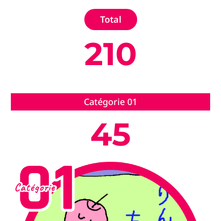
Total
210
Catégorie 01
45