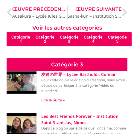
ŒUVRE PRÉCÉDENTE
ŒUVRE SUIVANTE
ACsakura – Lycée Jules Guesde, Montpellier
Sasha-kun – Institution Saint-Stanislas, Nîmes
Voir les autres catégories
Catégorie
Catégorie
Catégorie
Catégorie
Catégorie
1
2
3
4
5
Catégorie 3
友達の世界 – Lycée Bartholdi, Colmar
Pour cette nouvelle édition du festipon, nous avons
décidé de participer à la catégorie “vidéo du
quotidien”
Lire la Suite »
Les Best Friends Forever – Institution
Saint-Stanislas, Nîmes
Dans ce blog on parle de ce que l ont aime, comme
notre plat préféré, nos activités sportives, et nos