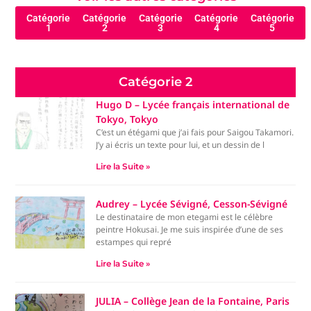
Catégorie
Catégorie
Catégorie
Catégorie
Catégorie
1
2
3
4
5
Catégorie 2
Hugo D – Lycée français international de
Tokyo, Tokyo
C’est un étégami que j’ai fais pour Saigou Takamori.
J’y ai écris un texte pour lui, et un dessin de l
Lire la Suite »
Audrey – Lycée Sévigné, Cesson-Sévigné
Le destinataire de mon etegami est le célèbre
peintre Hokusai. Je me suis inspirée d’une de ses
estampes qui repré
Lire la Suite »
JULIA – Collège Jean de la Fontaine, Paris