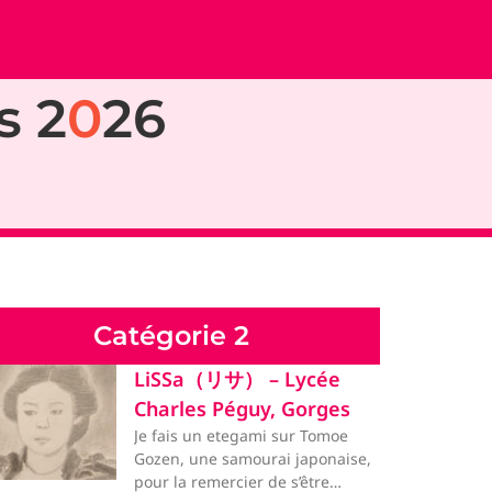
s 2
0
26
Catégorie 2
LiSSa（リサ） – Lycée
Charles Péguy, Gorges
Je fais un etegami sur Tomoe
Gozen, une samourai japonaise,
pour la remercier de s’être