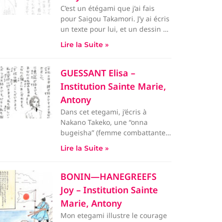
C’est un étégami que j’ai fais
pour Saigou Takamori. J’y ai écris
un texte pour lui, et un dessin de
l
Lire la Suite »
GUESSANT Elisa –
Institution Sainte Marie,
Antony
Dans cet etegami, j’écris à
Nakano Takeko, une “onna
bugeisha” (femme combattante)
ayant vécu et comba
Lire la Suite »
BONIN—HANEGREEFS
Joy – Institution Sainte
Marie, Antony
Mon etegami illustre le courage