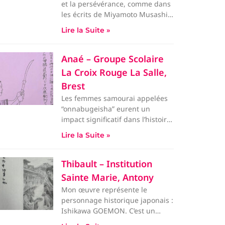
et la persévérance, comme dans
les écrits de Miyamoto Musashi.
Le dessin représente un s
Lire la Suite »
Anaé – Groupe Scolaire
La Croix Rouge La Salle,
Brest
Les femmes samourai appelées
“onnabugeisha” eurent un
impact significatif dans l’histoire
japonaise. T
Lire la Suite »
Thibault – Institution
Sainte Marie, Antony
Mon œuvre représente le
personnage historique japonais :
Ishikawa GOEMON. C’est un
voleur qui dérobait les