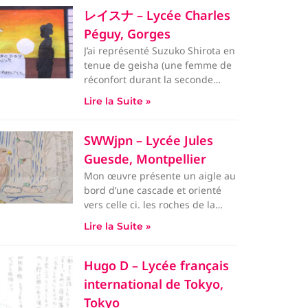
レイスナ – Lycée Charles
Péguy, Gorges
J’ai représenté Suzuko Shirota en
tenue de geisha (une femme de
réconfort durant la seconde
guerre mondial.Elle se trouv
Lire la Suite »
SWWjpn – Lycée Jules
Guesde, Montpellier
Mon œuvre présente un aigle au
bord d’une cascade et orienté
vers celle ci. les roches de la
cascade serve à solid
Lire la Suite »
Hugo D – Lycée français
international de Tokyo,
Tokyo