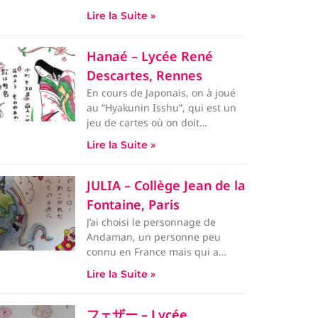
hommage à Miyazaki Hayao dont
Lire la Suite »
j’
Hanaé – Lycée René
Descartes, Rennes
En cours de Japonais, on à joué
au “Hyakunin Isshu”, qui est un
jeu de cartes où on doit
retrouver le poème
Lire la Suite »
JULIA – Collège Jean de la
Fontaine, Paris
J’ai choisi le personnage de
Andaman, un personne peu
connu en France mais qui a
bercé mon enfance et je trouve
Lire la Suite »
ce
フェザー – Lycée