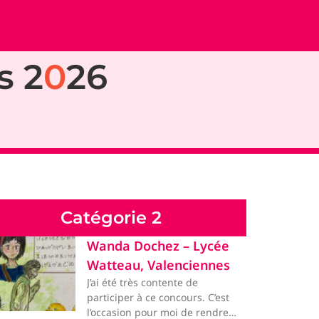
s 2
0
26
Catégorie 2
Wanda Dochez – Lycée
Watteau, Valenciennes
J’ai été très contente de
participer à ce concours. C’est
l’occasion pour moi de rendre