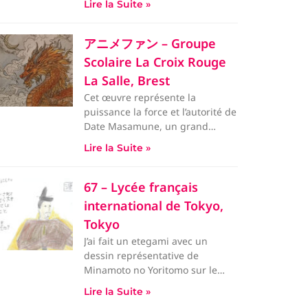
Lire la Suite »
アニメファン – Groupe
Scolaire La Croix Rouge
La Salle, Brest
Cet œuvre représente la
puissance la force et l’autorité de
Date Masamune, un grand
samouraï surnommé “le dragon
Lire la Suite »
b
67 – Lycée français
international de Tokyo,
Tokyo
J’ai fait un etegami avec un
dessin représentative de
Minamoto no Yoritomo sur le
côté droit avec un texte de ma p
Lire la Suite »