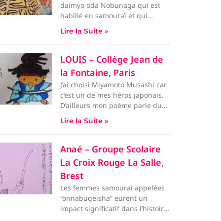
daimyo oda Nobunaga qui est
habillé en samouraï et qui
combat un tigre, celui ci
Lire la Suite »
représente sa
LOUIS – Collège Jean de
la Fontaine, Paris
J’ai choisi Miyamoto Musashi car
c’est un de mes héros japonais.
D’ailleurs mon poème parle du
fait de
Lire la Suite »
Anaé – Groupe Scolaire
La Croix Rouge La Salle,
Brest
Les femmes samourai appelées
“onnabugeisha” eurent un
impact significatif dans l’histoire
japonaise. T