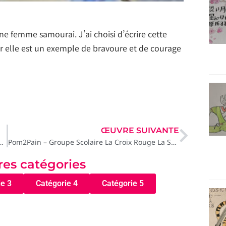
ne femme samourai. J’ai choisi d’écrire cette
ar elle est un exemple de bravoure et de courage
ŒUVRE SUIVANTE
nçais international de Tokyo, Tokyo
Pom2Pain – Groupe Scolaire La Croix Rouge La Salle, Brest
tres catégories
ie 3
Catégorie 4
Catégorie 5