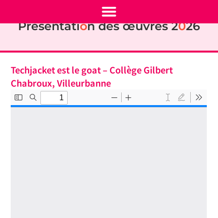
Présentati
o
n des œuvres 2
0
26
Techjacket est le goat – Collège Gilbert
Chabroux, Villeurbanne