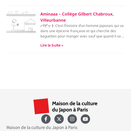
les meilleurs amis entre la france et le Japon
et
c’est la fin de l’histoire.
Aminaaa – Collège Gilbert Chabroux,
Villeurbanne
バゲット
C’est l’histoire d’un homme Japonais qui va
dans une épicerie française et qui cherche des
baguettes pour manger avec sauf que quand il va à
l’épicerie et que le monsieur qui travaille à l’épicerie
Lire la Suite »
va lui donner une baguette (de pain) et le japonais
va très mal le prendre et va être choqué et un peu
frustré.
Maison de la culture du Japon à Paris