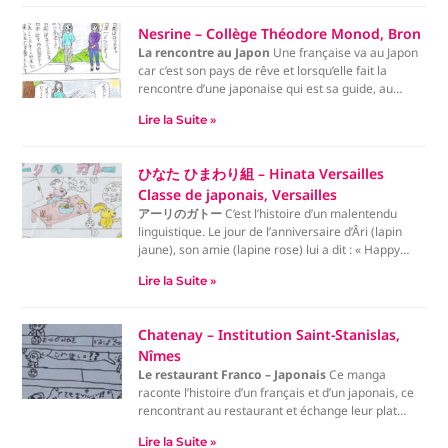
Nesrine – Collège Théodore Monod, Bron
La rencontre au Japon
Une française va au Japon
car c’est son pays de rêve et lorsqu’elle fait la
rencontre d’une japonaise qui est sa guide, au
moment de se saluer, la japonaise s’incline et en
Lire la Suite »
même temps la francaise tends sa main pour la
saluer aussi sauf qu’elle finit par la gifler au visage.
ひなた ひまわり組 – Hinata Versailles
Classe de japonais, Versailles
アーリのガトー
C’est l’histoire d’un malentendu
linguistique. Le jour de l’anniversaire d’Âri (lapin
jaune), son amie (lapine rose) lui a dit : « Happy
birthday !». Âri lui a innocemment répondu en
Lire la Suite »
japonais : « Arigato !». Mais elle l’a mal compris. Elle
a cru qu’Âri voulait un gâteau en entendant sa
réponse, « Âri, gateau !».
Chatenay – Institution Saint-Stanislas,
Nîmes
Le restaurant Franco – Japonais
Ce manga
raconte l’histoire d’un français et d’un japonais, ce
rencontrant au restaurant et échange leur plat
pour goûter au plat de l’autre
Lire la Suite »
Et trouve ça bon , et deux ans plus tard deviennent