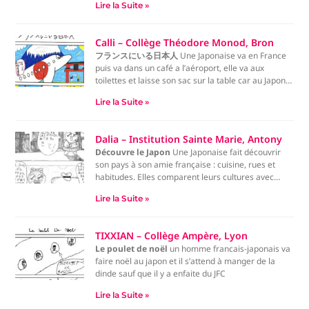
Lire la Suite »
Calli – Collège Théodore Monod, Bron
フランスにいる日本人
Une Japonaise va en France
puis va dans un café a l’aéroport, elle va aux
toilettes et laisse son sac sur la table car au Japon
ils sont habitue, quand elle revient des toilettes son
Lire la Suite »
sac n’est plus la donc elle se l’est fait volée.
Dalia – Institution Sainte Marie, Antony
Découvre le Japon
Une Japonaise fait découvrir
son pays à son amie française : cuisine, rues et
habitudes. Elles comparent leurs cultures avec
curiosité. À la fin, la Française tente de faire la bise
Lire la Suite »
à une amie japonaise, mais on lui rappelle qu’au
Japon, on s’incline simplement.
TIXXIAN – Collège Ampère, Lyon
Le poulet de noël
un homme francais-japonais va
faire noël au japon et il s’attend à manger de la
dinde sauf que il y a enfaite du JFC
Lire la Suite »