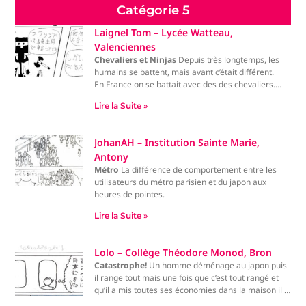
Catégorie 5
Laignel Tom – Lycée Watteau,
Valenciennes
Chevaliers et Ninjas
Depuis très longtemps, les
humains se battent, mais avant c’était différent.
En France on se battait avec des des chevaliers.
Au japon on se battait avec des ninjas.
Lire la Suite »
D’après vous, qui gagnerez entre un ninja et un
chevalier ?
JohanAH – Institution Sainte Marie,
Antony
Métro
La différence de comportement entre les
utilisateurs du métro parisien et du japon aux
heures de pointes.
Lire la Suite »
Lolo – Collège Théodore Monod, Bron
Catastrophe!
Un homme déménage au japon puis
il range tout mais une fois que c’est tout rangé et
qu’il a mis toutes ses économies dans la maison il y
a un tremblement de terre puis la maison s’écroule