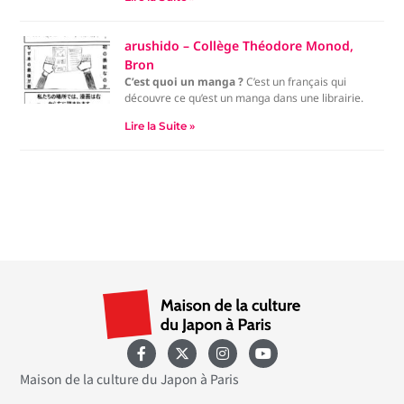
français ne peut qu’alors penser à Carrefour ! Mais
l’ambiance n’est pas du tout la même…
J’ai tiré cette idée de mon temps passé au Japon
arushido – Collège Théodore Monod,
dans le cadre de l’échange Colibris, où j’ai pu
Bron
découvrir la magie d’un repas 7/11 !
C’est quoi un manga ?
C’est un français qui
découvre ce qu’est un manga dans une librairie.
Lire la Suite »
Maison de la culture du Japon à Paris