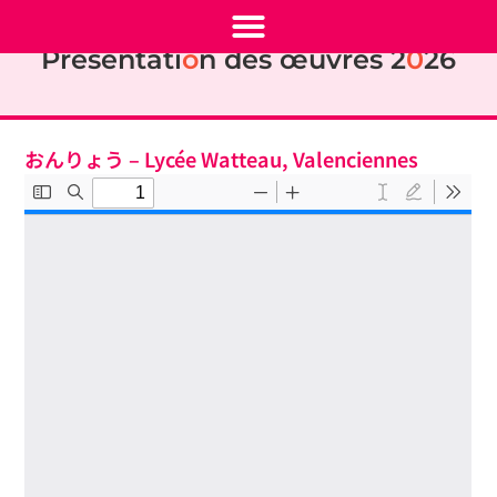
Présentati
o
n des œuvres 2
0
26
おんりょう – Lycée Watteau, Valenciennes