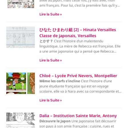
allée au Japon, mais cette fois, j’y vais avec mon
ami français. Pour lui, c’est la première fois qu’il y
va.
Lire la Suite »
Aujourd’hui, nous avons été invités chez une famille
japonaise. Mon ami français n’avait pas enlevé ses
chaussures dans la maison donc s’est fait un peu
ひなた ひまわり組 [2] – Hinata Versailles
gronder. Au Japon, on ne rentre pas avec ses
Classe de japonais, Versailles
chaussures. Moi, je comprenais un peu les deux
とかす？
C’est l’histoire d’un malentendu
mais c’est quand même plus propre d’enlever ses
linguistique. La mère de Rebecca est française. Elle
chaussures. Après, il s’est empressé de les enlever
a une amie japonaise qui a pensé que Rebecca
et s’est dit que la France et le Japon, c’est très
avait les cheveux en pétard et lui a conseillé de
different.
Lire la Suite »
coiffer sa fille. Or, la mère de Rebecca a mal
compris. En entendant le mot japonais « とか
す/tokasu », qui peut signifier « faire fondre » aussi
Chloé – Lycée Privé Nevers, Montpellier
bien que « coiffer », elle a cru qu’il lui fallait faire
Même les cerfs s’incline
C’est l’histoire d’une
fondre les cheveux de sa fille. Rebecca est ainsi
jeune étudiante française qui est en voyage
devenue chauve…
scolaire, elle va à Nara avec sa correspondante et
va pour lui faire la bise (comme en France), la
Lire la Suite »
japonaise s’écarte et lui dit ici on s’incline. Puis
derrière elles un cerf s’incline pour avoir de la
nourriture. La française est choquée et essaye de
Dalia – Institution Sainte Marie, Antony
faire la même chose et elle réussi puis fini par
Découvre le Japon
Une Japonaise fait découvrir
donner un biscuit au cerf.
son pays à son amie française : cuisine, rues et