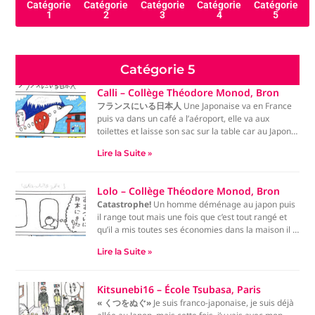
Catégorie
Catégorie
Catégorie
Catégorie
Catégorie
1
2
3
4
5
Catégorie 5
Calli – Collège Théodore Monod, Bron
フランスにいる日本人
Une Japonaise va en France
puis va dans un café a l’aéroport, elle va aux
toilettes et laisse son sac sur la table car au Japon
ils sont habitue, quand elle revient des toilettes son
Lire la Suite »
sac n’est plus la donc elle se l’est fait volée.
Lolo – Collège Théodore Monod, Bron
Catastrophe!
Un homme déménage au japon puis
il range tout mais une fois que c’est tout rangé et
qu’il a mis toutes ses économies dans la maison il y
a un tremblement de terre puis la maison s’écroule
Lire la Suite »
Kitsunebi16 – École Tsubasa, Paris
« くつをぬぐ»
Je suis franco-japonaise, je suis déjà