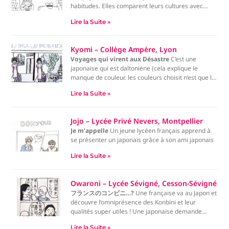
habitudes. Elles comparent leurs cultures avec
curiosité. À la fin, la Française tente de faire la bise
Lire la Suite »
à une amie japonaise, mais on lui rappelle qu’au
Japon, on s’incline simplement.
Kyomi – Collège Ampère, Lyon
Voyages qui virent aux Désastre
C’est une
japonaise qui est daltoniène (cela explique le
manque de couleur. les couleurs choisit n’est que la
perception dont le personnage principale voit le
Lire la Suite »
monde) qui va en France à Paris en tant que
touriste, qui imagine à quoi va ressemblé Paris sauf
qu’au moment ou elle rentre dans le métro elle
Jojo – Lycée Privé Nevers, Montpellier
sent une odeur désagréable et elle voit pleins de
Je m’appelle
Un jeune lycéen français apprend à
déchets dans le métro et à un moment elle
se présenter un japonais grâce à son ami japonais
remarque un rat elle a eu peur donc elle recule
mais elle marche malheureusement sur une crotte
Lire la Suite »
.
Owaroni – Lycée Sévigné, Cesson-Sévigné
フランスのコンビニ…?
Une française va au Japon et
découvre l’omniprésence des Konbini et leur
qualités super utiles ! Une japonaise demande
alors si les Konbini n’existent pas en France. La
Lire la Suite »