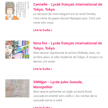
Cannelle – Lycée français international de
Tokyo, Tokyo
Le dessein de mon etegami est la reine himiko,
1ere reine du japon durant l’époque yaoi. C’est une
reine très myst
Lire la Suite »
Nina fox – Lycée français international de
Tokyo, Tokyo
Mon œuvre représente le prince Shōtoku avec, en
arrière-plan, la ville moderne de Tokyo. À travers ce
dessin, j’ai voulu
Lire la Suite »
SWWjpn – Lycée Jules Guesde,
Montpellier
Mon œuvre présente un aigle au bord d’une
cascade et orienté vers celle ci. les roches de la
cascade serve à solid
Lire la Suite »